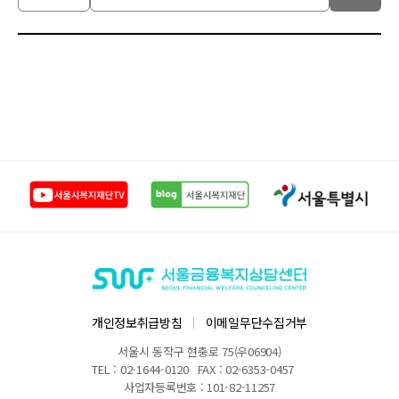
1:1
문
의
리
스
트
-
구
분,
제
목,
작
성
자,
작
성
일,
답
변
여
부
개인정보취급방침
이메일무단수집거부
서울시 동작구 현충로 75(우06904)
TEL : 02-1644-0120
FAX : 02-6353-0457
사업자등록번호 : 101-82-11257