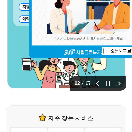
오늘하루 보
02
/
07
이
정
다
전
지
음
자주 찾는 서비스