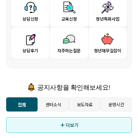
상담신청
교육신청
청년특화사업
상담후기
자주하는질문
청년재무길잡이
공지사항을 확인해보세요!
전체
센터소식
보도자료
운영시간
전
센
보
운
체
터
도
영
소
자
시
더보기
식
료
간