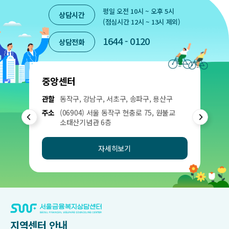
평일 오전 10시 ~ 오후 5시
상담시간
(점심시간 12시 ~ 13시 제외)
1644 - 0120
상담전화
중앙센터
관할
동작구, 강남구, 서초구, 송파구, 용산구
주소
(06904) 서울 동작구 현충로 75, 원불교
이
다
소태산기념관 6층
전
음
자세히보기
지역센터 안내