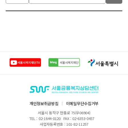
상
담
후
기
리
스
트
-
번
호,
제
목,
작
성
자,
작
성
일
개인정보취급방침
이메일무단수집거부
서울시 동작구 현충로 75(우06904)
TEL : 02-1644-0120
FAX : 02-6353-0457
사업자등록번호 : 101-82-11257