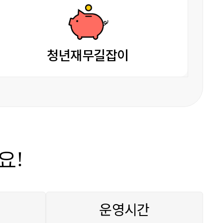
청년재무길잡이
요!
운영시간