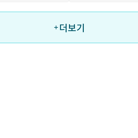
보
도
자
료
더보기