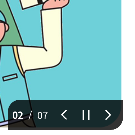
02
/
07
이
정
다
전
지
음