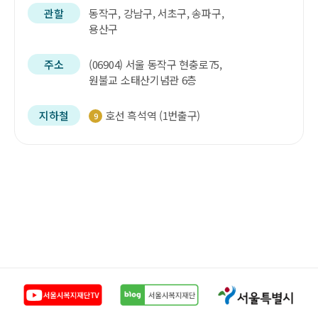
관할
동작구, 강남구, 서초구, 송파구,
용산구
주소
(06904) 서울 동작구 현충로75,
원불교 소태산기념관 6층
지하철
호선 흑석역 (1번출구)
9