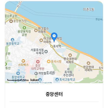
중
앙
센
터
250m
중앙센터